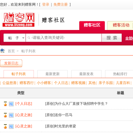
您好，欢迎来到赠客网！[
登录
|
免费注册
]
赠客社区
赠客活动
帖 子
全部
首页
>
帖子列表
发新日志
帖子列表
最新更新
最新发表
热帖排行
|
公益慈善
|
赠客西行
|
小小赠客
|
个人日志
|
赠客视频
|
其他
|
亲子乐园
|
儿童百科
|
类型
标题
[个人日志]
[原创]为什么大厂直接下场招聘中学生？
[心灵之旅]
[原创]送你一匹马
[心灵之旅]
[原创]时光里的脊梁