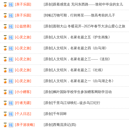
[亲子乐园]
[原创]跟着感觉走 无问东西路——致初中毕业的女儿
[亲子乐园]
[转帖]万物可期，行则将至——致高考前的儿子
[公益慈善]
[原创]面朝大山 冬暖花开--2025年春节大凉山爱心之旅
[心灵之旅]
[原创]人文绍兴，名家名篇之五《护生画集》
[心灵之旅]
[原创]人文绍兴，名家名篇之四《白马湖》
[心灵之旅]
[原创]人文绍兴，名家名篇之三——《送别》
[心灵之旅]
[原创]人文绍兴，名家名篇之二《社戏》
[心灵之旅]
[原创]人文绍兴，名家名篇之一《白马湖之冬》
[小小赠客]
[原创]枫叶国际学校学生参加赠客网助学活动
[行者无疆]
[原创]千里乌江绿映红--徒步乌江纪行
[个人日志]
[原创]千年回眸
[亲子游攻略]
[原创]西葡流浪记(四)