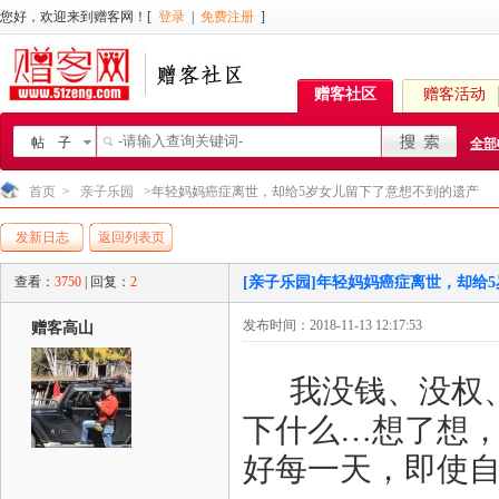
您好，欢迎来到赠客网！[
登录
|
免费注册
]
赠客社区
赠客活动
帖 子
全部
首页
>
亲子乐园
>年轻妈妈癌症离世，却给5岁女儿留下了意想不到的遗产
发新日志
返回列表页
查看：
3750
| 回复：
2
[亲子乐园]年轻妈妈癌症离世，却给
发布时间：2018-11-13 12:17:53
赠客高山
我没钱、没权、
下什么…想了想
好每一天，即使