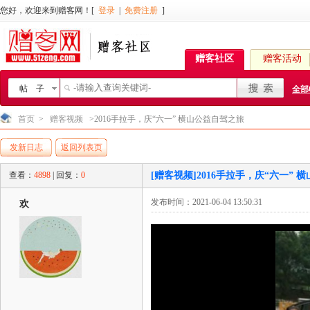
您好，欢迎来到赠客网！[
登录
|
免费注册
]
赠客社区
赠客活动
帖 子
全部
首页
>
赠客视频
>2016手拉手，庆“六一” 横山公益自驾之旅
发新日志
返回列表页
查看：
4898
| 回复：
0
[赠客视频]2016手拉手，庆“六一” 
发布时间：2021-06-04 13:50:31
欢