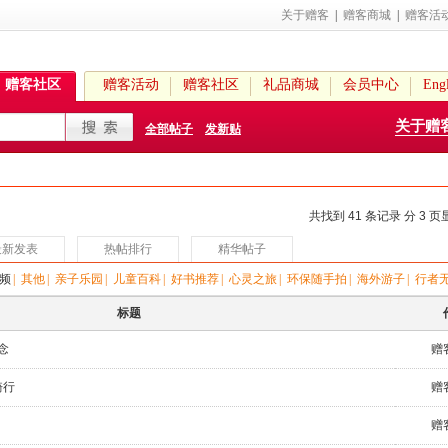
关于赠客
|
赠客商城
|
赠客活
赠客社区
赠客活动
赠客社区
礼品商城
会员中心
Engl
关于赠
全部帖子
发新贴
共找到 41 条记录 分 3 
最新发表
热帖排行
精华帖子
频
|
其他
|
亲子乐园
|
儿童百科
|
好书推荐
|
心灵之旅
|
环保随手拍
|
海外游子
|
行者
标题
纪念
赠
骑行
赠
赠