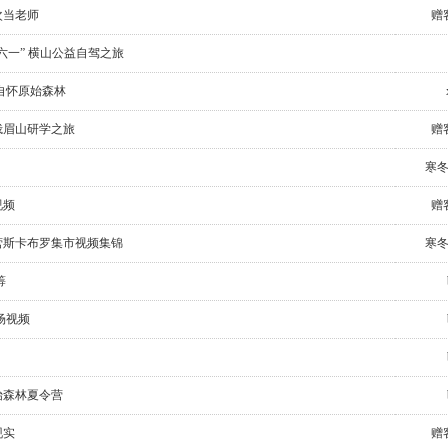
次当老师
赠
“六一” 横山公益自驾之旅
 自怀原始森林
营峨眉山研学之旅
赠
寒
视频
赠
令营斯卡布罗集市视频集锦
寒
筹
现场视频
原始森林夏令营
现实
赠