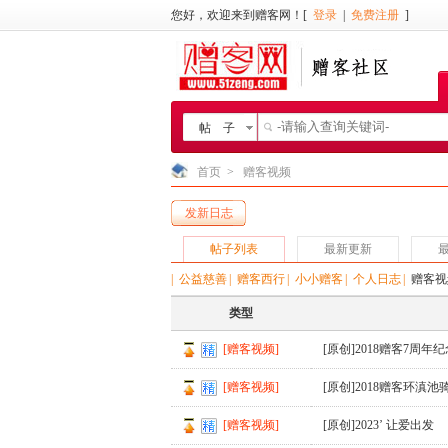
您好，欢迎来到赠客网！[
登录
|
免费注册
]
帖 子
首页
>
赠客视频
发新日志
帖子列表
最新更新
|
公益慈善
|
赠客西行
|
小小赠客
|
个人日志
|
赠客视
类型
[赠客视频]
[原创]2018赠客7周年
[赠客视频]
[原创]2018赠客环滇池
[赠客视频]
[原创]2023’ 让爱出发