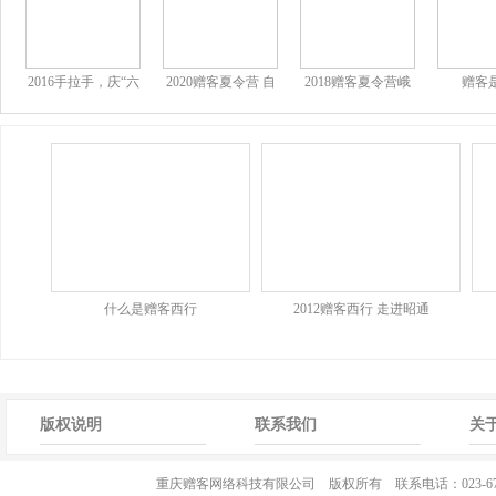
2016手拉手，庆“六
2020赠客夏令营 自
2018赠客夏令营峨
赠客
一” 横山公益自驾之
怀原始森林
眉山研学之旅
旅
什么是赠客西行
2012赠客西行 走进昭通
版权说明
联系我们
关
重庆赠客网络科技有限公司 版权所有 联系电话：023-67