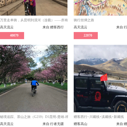
万里走单骑，从昆明到漠河（连载）——所有图文版权属于吴锐，严禁转载！
骑行丝绸之路
高天流云
来自:赠客西行
高天流云
来自:
40079
22070
秘境追踪、茶山之旅（G219）D1昆明-楚雄-祥云-南涧-云县-风庆-永德
赠客西行~川藏线+滇藏线+新藏线
高天流云
来自:行者无疆
赠客高山
来自: