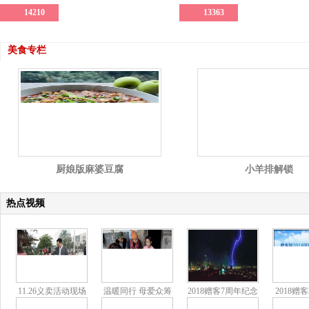
14210
13363
美食专栏
厨娘版麻婆豆腐
小羊排解锁
热点视频
11.26义卖活动现场
温暖同行 母爱众筹
2018赠客7周年纪念
2018赠
视频