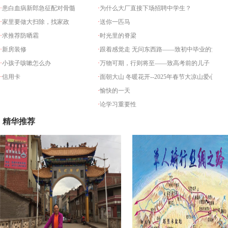
·
患白血病新郎急征配对骨髓
·
为什么大厂直接下场招聘中学生？
·
家里要做大扫除，找家政
·
送你一匹马
·
求推荐防晒霜
·
时光里的脊梁
·
新房装修
·
跟着感觉走 无问东西路——致初中毕业的女儿
·
小孩子咳嗽怎么办
·
万物可期，行则将至——致高考前的儿子
·
信用卡
·
面朝大山 冬暖花开--2025年春节大凉山爱心之旅
·
愉快的一天
·
论学习重要性
精华推荐